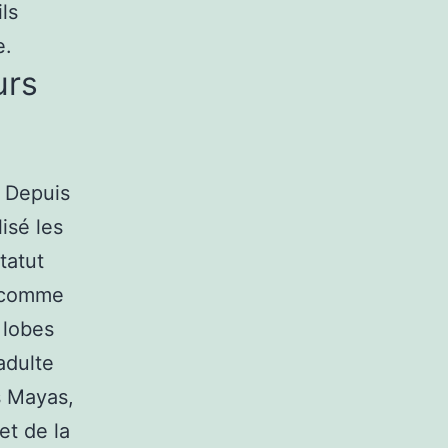
ils
e.
urs
. Depuis
isé les
tatut
s comme
 lobes
adulte
s Mayas,
et de la