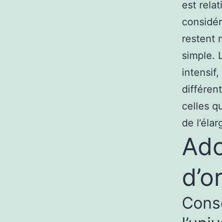
est rela
considér
restent 
simple. 
intensif,
différen
celles q
de l’éla
Ado
d’o
Conse