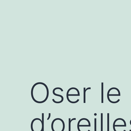
Oser le 
d’oreil