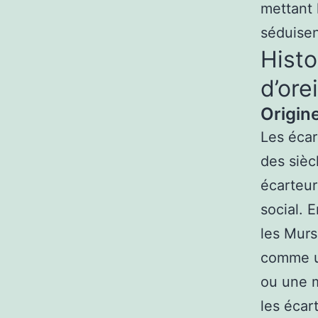
mettant l
séduisen
Histo
d’orei
Origine
Les écar
des sièc
écarteur
social. 
les Murs
comme un
ou une m
les écar