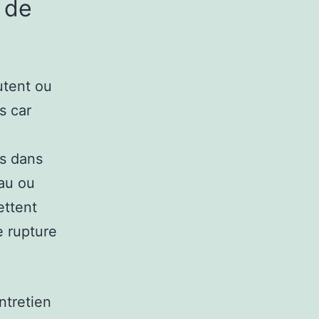
 de
utent ou
s car
rs dans
au ou
ettent
e rupture
ntretien