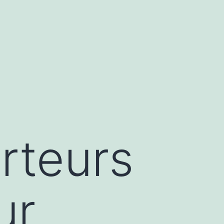
arteurs
ur