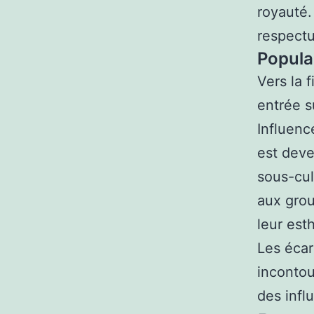
royauté.
respectu
Popula
Vers la f
entrée s
Influenc
est deve
sous-cul
aux grou
leur est
Les écar
incontou
des infl