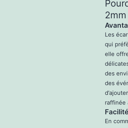
Pourq
2mm 
Avanta
Les écar
qui préfè
elle offr
délicate
des env
des évé
d’ajoute
raffinée
Facilit
En comme