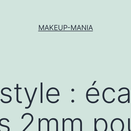
MAKEUP-MANIA
style : éc
les 2mm po