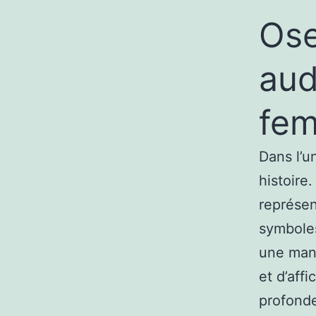
Ose
aud
fe
Dans l’u
histoire
représen
symboles
une mani
et d’affi
profondeu