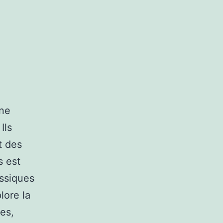
une
Ils
t des
s est
ssiques
lore la
les,