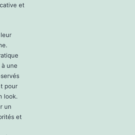
cative et
 leur
ne.
ratique
 à une
éservés
t pour
n look.
r un
rités et