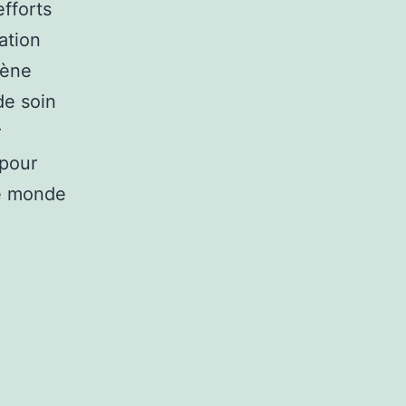
fforts
ation
iène
de soin
r
 pour
le monde