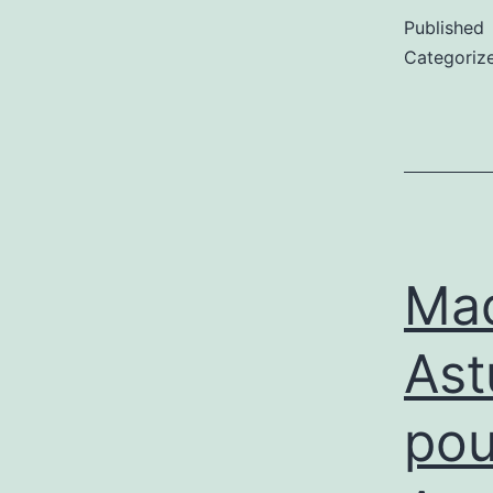
Published
Categoriz
Maq
Ast
pou