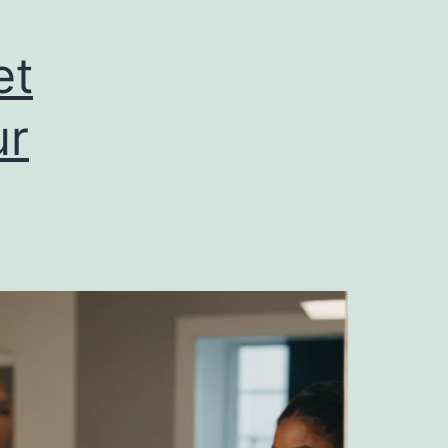
et
ur