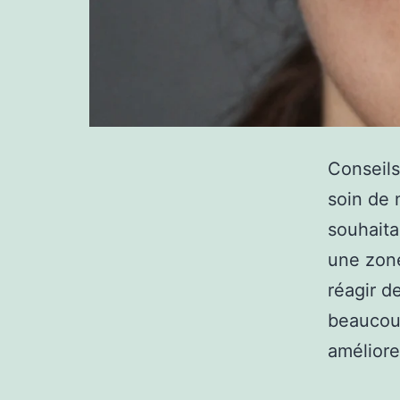
Conseils
soin de 
souhaita
une zone
réagir d
beaucoup
amélior