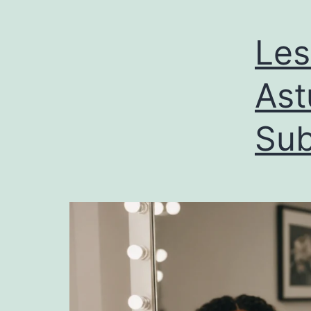
Les
Ast
Sub