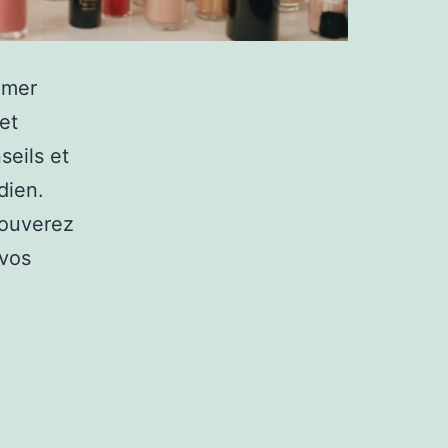
imer
et
seils et
dien.
rouverez
 vos