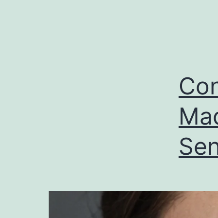
Con
Maq
Sen