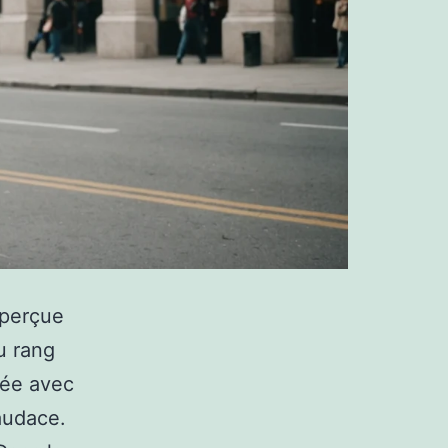
 perçue
u rang
lée avec
audace.