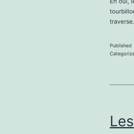
Eh oui, 
tourbill
travers
Published
Categoriz
Les