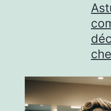
Ast
com
déc
che