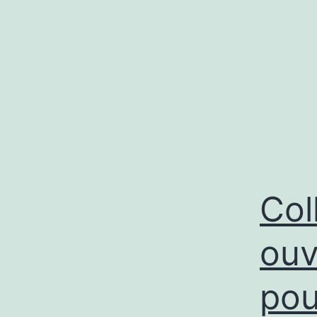
Col
ouv
pou