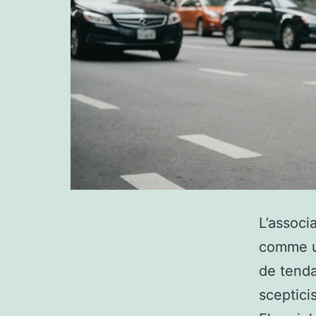
L’associ
comme un
de tenda
sceptici