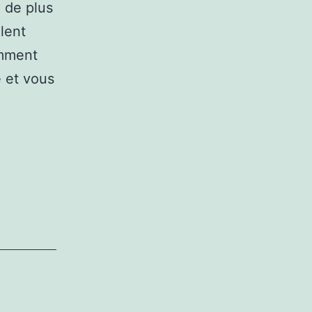
e de plus
lent
omment
é et vous