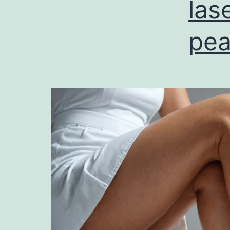
las
pea