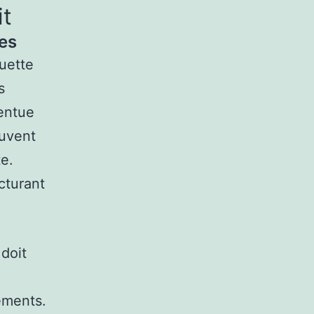
it
es
uette
s
entue
uvent
te.
cturant
 doit
ements.