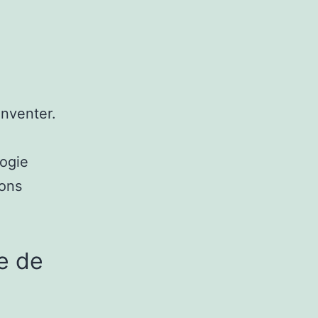
nventer.
logie
eons
e de