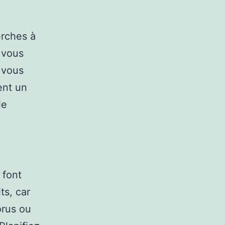
erches à
 vous
, vous
ent un
le
 font
ts, car
orus ou