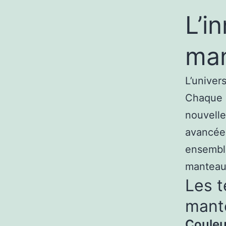
L’i
man
L’univer
Chaque 
nouvelle
avancée.
ensemble
manteau
Les t
mant
Couleu