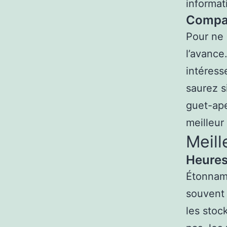
informat
Compar
Pour ne 
l’avance
intéress
saurez s
guet-ape
meilleur
Meil
Heures
Étonnamm
souvent 
les stoc