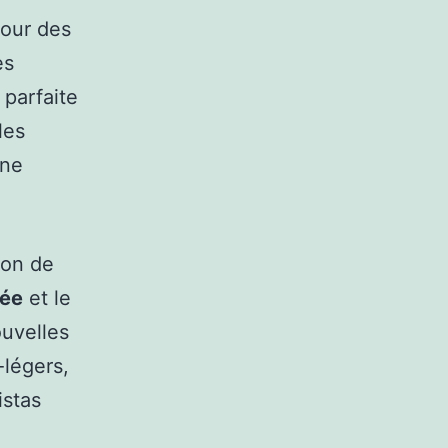
tour des
es
 parfaite
les
une
ion de
lée
et le
ouvelles
-légers,
istas