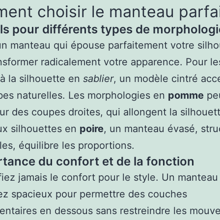
nt choisir le manteau parfa
ls pour différents types de morphologi
un manteau qui épouse parfaitement votre silho
nsformer radicalement votre apparence. Pour le
 la silhouette en
sablier
, un modèle cintré acc
bes naturelles. Les morphologies en
pomme
pe
ur des coupes droites, qui allongent la silhouet
x silhouettes en
poire
, un manteau évasé, stru
les, équilibre les proportions.
rtance du confort et de la fonction
fiez jamais le confort pour le style. Un manteau
ez spacieux pour permettre des couches
ntaires en dessous sans restreindre les mouv