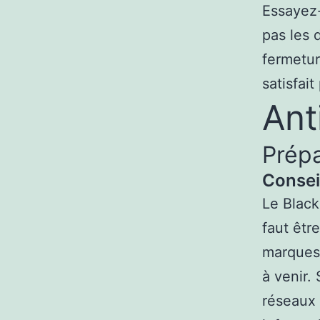
Essayez-
pas les 
fermetur
satisfai
Ant
Prépa
Consei
Le Black
faut êtr
marques 
à venir.
réseaux 