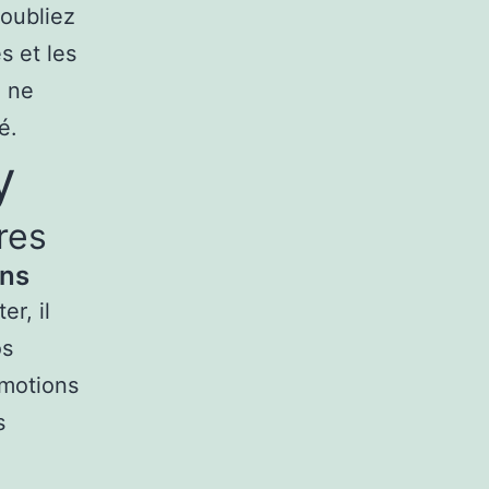
’oubliez
s et les
i ne
é.
y
res
ons
er, il
os
omotions
s