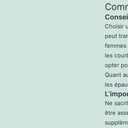
Comme
Consei
Choisir 
peut tra
femmes à
les cour
opter po
Quant au
les épau
L’impo
Ne sacri
être ass
suppléme