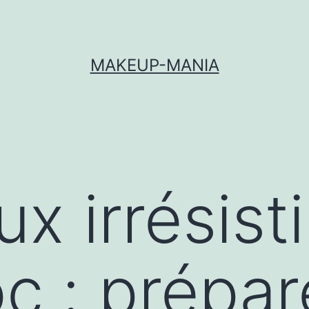
MAKEUP-MANIA
x irrésisti
oc : prépa