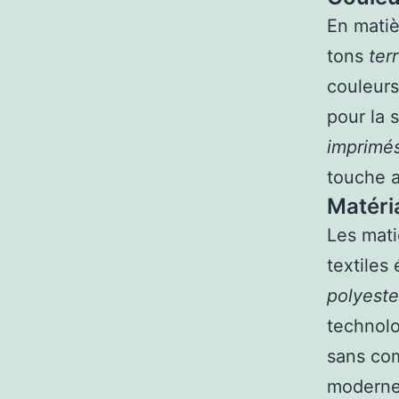
En matiè
tons
ter
couleurs
pour la 
imprimé
touche 
Matéri
Les mati
textiles
polyeste
technol
sans com
modernes