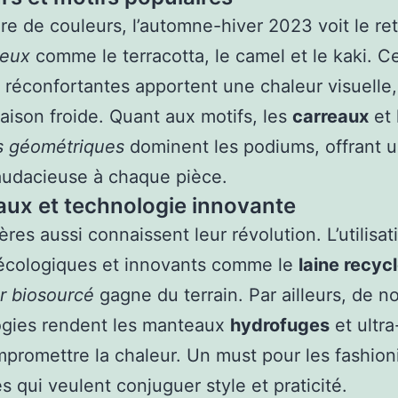
re de couleurs, l’automne-hiver 2023 voit le re
reux
comme le terracotta, le camel et le kaki. C
 réconfortantes apportent une chaleur visuelle,
saison froide. Quant aux motifs, les
carreaux
et 
s géométriques
dominent les podiums, offrant 
audacieuse à chaque pièce.
aux et technologie innovante
ères aussi connaissent leur révolution. L’utilisat
 écologiques et innovants comme le
laine recyc
r biosourcé
gagne du terrain. Par ailleurs, de n
ogies rendent les manteaux
hydrofuges
et ultra
promettre la chaleur. Un must pour les fashion
 qui veulent conjuguer style et praticité.